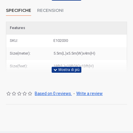
SPECIFICHE
RECENSIONI
Features
SKU:
E102030
Size(meter):
5.5m(L)x5.5m(W)x4m(H)
Size(feet):
18ft(L)x19ft(W)x13ft(H)
Based on 0 reviews.
-
Write a review