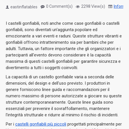
0 Comment(s)
2298 View(s)
Informa
eastinflatables
I castelli gonfiabili, noti anche come case gonfiabili o castelli
gonfiabili, sono diventati un'aggiunta popolare ed
emozionante a vari eventi e raduni.
Queste strutture vibranti e
gonfiabili offrono intrattenimento sia per bambini che per
adulti.
Tuttavia, un fattore importante che gli organizzatori e i
partecipanti all'evento devono considerare è la capacità
massima di questi castelli gonfiabili per garantire sicurezza e
divertimento a tutti i soggetti coinvolti.
La capacità di un castello gonfiabile varia a seconda delle
dimensioni, del design e dell'uso previsto.
I produttori in
genere forniscono linee guida e raccomandazioni per il
numero massimo di persone autorizzate a giocare su queste
strutture contemporaneamente.
Queste linee guida sono
essenziali per prevenire il sovraffollamento, mantenere
l'integrità strutturale e ridurre al minimo il rischio di incidenti.
Per i
castelli gonfiabili più piccoli
progettati principalmente per