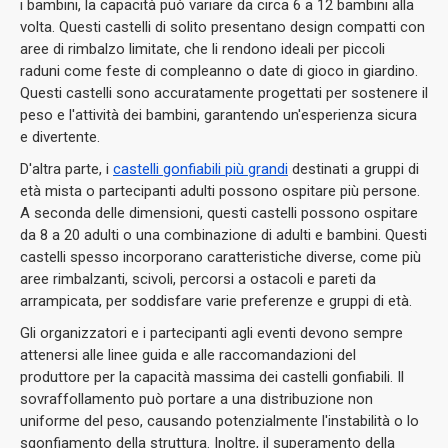
i bambini, la capacità può variare da circa 6 a 12 bambini alla
volta.
Questi castelli di solito presentano design compatti con
aree di rimbalzo limitate, che li rendono ideali per piccoli
raduni come feste di compleanno o date di gioco in giardino.
Questi castelli sono accuratamente progettati per sostenere il
peso e l'attività dei bambini, garantendo un'esperienza sicura
e divertente.
D'altra parte, i
castelli gonfiabili più grandi
destinati a gruppi di
età mista o partecipanti adulti possono ospitare più persone.
A seconda delle dimensioni, questi castelli possono ospitare
da 8 a 20 adulti o una combinazione di adulti e bambini.
Questi
castelli spesso incorporano caratteristiche diverse, come più
aree rimbalzanti, scivoli, percorsi a ostacoli e pareti da
arrampicata, per soddisfare varie preferenze e gruppi di età.
Gli organizzatori e i partecipanti agli eventi devono sempre
attenersi alle linee guida e alle raccomandazioni del
produttore per la capacità massima dei castelli gonfiabili.
Il
sovraffollamento può portare a una distribuzione non
uniforme del peso, causando potenzialmente l'instabilità o lo
sgonfiamento della struttura.
Inoltre, il superamento della