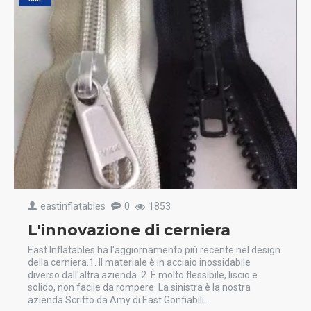
eastinflatables
0
1853
L'innovazione di cerniera
East Inflatables ha l'aggiornamento più recente nel design
della cerniera.1. Il materiale è in acciaio inossidabile
diverso dall'altra azienda. 2. È molto flessibile, liscio e
solido, non facile da rompere. La sinistra è la nostra
azienda.Scritto da Amy di East Gonfiabili...