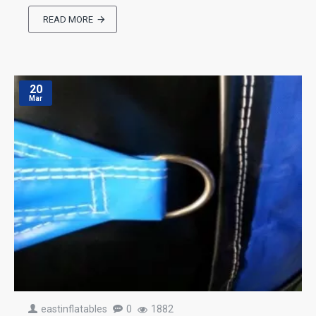
READ MORE
20
Mar
eastinflatables
0
1882