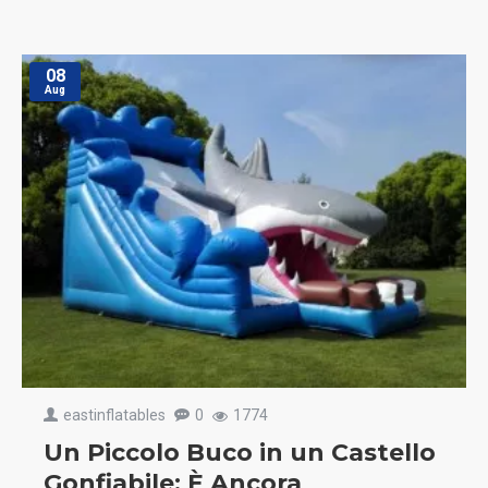
08
Aug
eastinflatables
0
1774
Un Piccolo Buco in un Castello
Gonfiabile: È Ancora