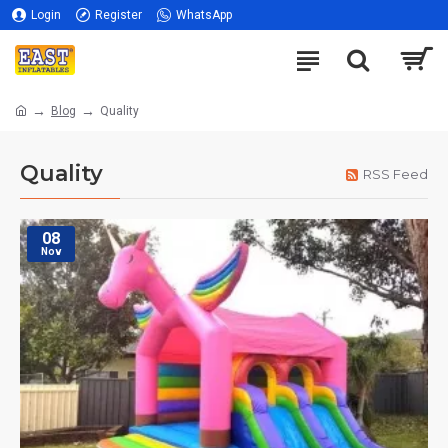
Login
Register
WhatsApp
Blog
Quality
Quality
RSS Feed
08
Nov