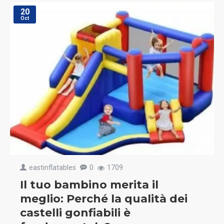
20
Oct
eastinflatables
0
1709
Il tuo bambino merita il
meglio: Perché la qualità dei
castelli gonfiabili è