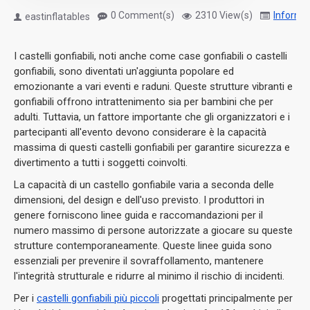
0 Comment(s)
2310 View(s)
Informa
eastinflatables
I castelli gonfiabili, noti anche come case gonfiabili o castelli
gonfiabili, sono diventati un'aggiunta popolare ed
emozionante a vari eventi e raduni.
Queste strutture vibranti e
gonfiabili offrono intrattenimento sia per bambini che per
adulti.
Tuttavia, un fattore importante che gli organizzatori e i
partecipanti all'evento devono considerare è la capacità
massima di questi castelli gonfiabili per garantire sicurezza e
divertimento a tutti i soggetti coinvolti.
La capacità di un castello gonfiabile varia a seconda delle
dimensioni, del design e dell'uso previsto.
I produttori in
genere forniscono linee guida e raccomandazioni per il
numero massimo di persone autorizzate a giocare su queste
strutture contemporaneamente.
Queste linee guida sono
essenziali per prevenire il sovraffollamento, mantenere
l'integrità strutturale e ridurre al minimo il rischio di incidenti.
Per i
castelli gonfiabili più piccoli
progettati principalmente per