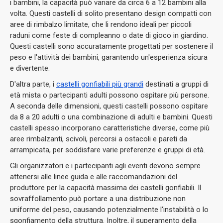
i bambini, la capacità può variare da circa 6 a 12 bambini alla
volta.
Questi castelli di solito presentano design compatti con
aree di rimbalzo limitate, che li rendono ideali per piccoli
raduni come feste di compleanno o date di gioco in giardino.
Questi castelli sono accuratamente progettati per sostenere il
peso e l'attività dei bambini, garantendo un'esperienza sicura
e divertente.
D'altra parte, i
castelli gonfiabili più grandi
destinati a gruppi di
età mista o partecipanti adulti possono ospitare più persone.
A seconda delle dimensioni, questi castelli possono ospitare
da 8 a 20 adulti o una combinazione di adulti e bambini.
Questi
castelli spesso incorporano caratteristiche diverse, come più
aree rimbalzanti, scivoli, percorsi a ostacoli e pareti da
arrampicata, per soddisfare varie preferenze e gruppi di età.
Gli organizzatori e i partecipanti agli eventi devono sempre
attenersi alle linee guida e alle raccomandazioni del
produttore per la capacità massima dei castelli gonfiabili.
Il
sovraffollamento può portare a una distribuzione non
uniforme del peso, causando potenzialmente l'instabilità o lo
sgonfiamento della struttura.
Inoltre, il superamento della