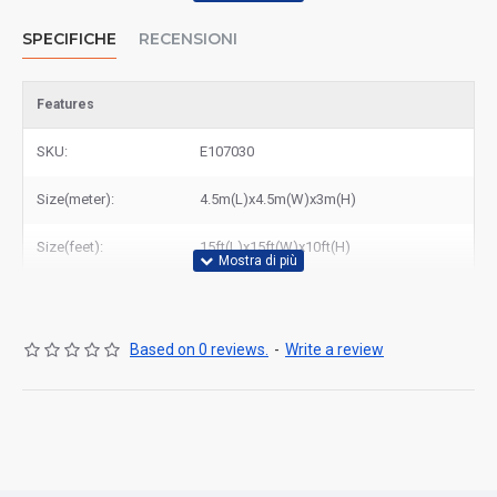
SPECIFICHE
RECENSIONI
Features
SKU:
E107030
Size(meter):
4.5m(L)x4.5m(W)x3m(H)
Size(feet):
15ft(L)x15ft(W)x10ft(H)
Based on 0 reviews.
-
Write a review