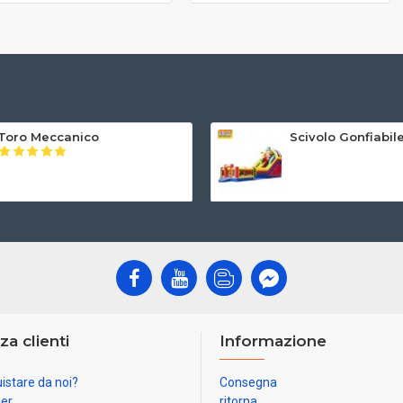
Toro Meccanico
Scivolo Gonfiabi
za clienti
Informazione
istare da noi?
Consegna
ner
ritorna