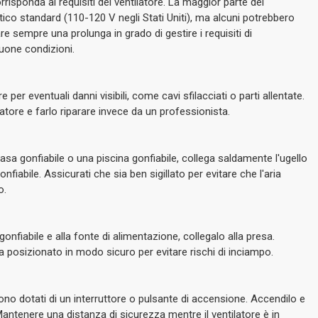
rrisponda ai requisiti del ventilatore. La maggior parte dei
tico standard (110-120 V negli Stati Uniti), ma alcuni potrebbero
are sempre una prolunga in grado di gestire i requisiti di
buone condizioni.
e per eventuali danni visibili, come cavi sfilacciati o parti allentate.
fiatore e farlo riparare invece da un professionista.
a gonfiabile o una piscina gonfiabile, collega saldamente l'ugello
onfiabile. Assicurati che sia ben sigillato per evitare che l'aria
o.
onfiabile e alla fonte di alimentazione, collegalo alla presa.
a posizionato in modo sicuro per evitare rischi di inciampo.
sono dotati di un interruttore o pulsante di accensione. Accendilo e
. Mantenere una distanza di sicurezza mentre il ventilatore è in