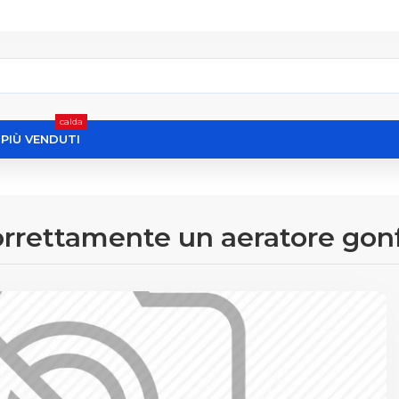
calda
I PIÙ VENDUTI
orrettamente un aeratore gon