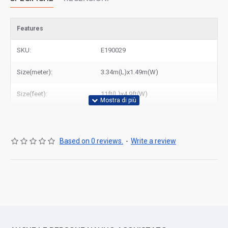
Features
SKU:
E190029
Size(meter):
3.34m(L)x1.49m(W)
Size(feet):
11ft(L)x4.9ft(W)
Based on 0 reviews.
-
Write a review