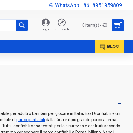
WhatsApp:+8618951959809
0 item(s) - €0
Login
Registrati
BLOG
le per adulti o bambini per giocare in Italia, East Gonfiabili è un
ndiale di
parco gonfiabili
dalla Cina e il più grande parco a tema
 Tutti i gonfiabili sono testati per la sicurezza e costruiti secondo
tremmo consegnare il parco gonfiabili a Roma, Milano, Napoli,