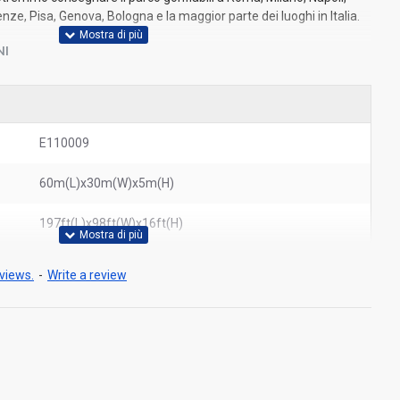
nze, Pisa, Genova, Bologna e la maggior parte dei luoghi in Italia.
NI
E110009
60m(L)x30m(W)x5m(H)
197ft(L)x98ft(W)x16ft(H)
views.
-
Write a review