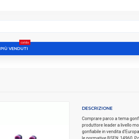
calda
I PIÙ VENDUTI
DESCRIZIONE
Comprare parco a tema gonfiabi
produttore leader a livello mo
gonfiabile in vendita d'Europa.
le normative BSEN: 14960. Po