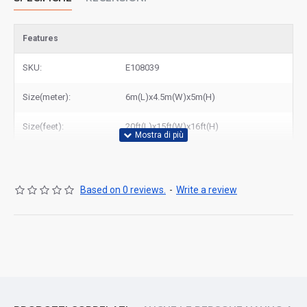
Features
SKU:
E108039
Size(meter):
6m(L)x4.5m(W)x5m(H)
Size(feet):
20ft(L)x15ft(W)x16ft(H)
Based on 0 reviews.
-
Write a review