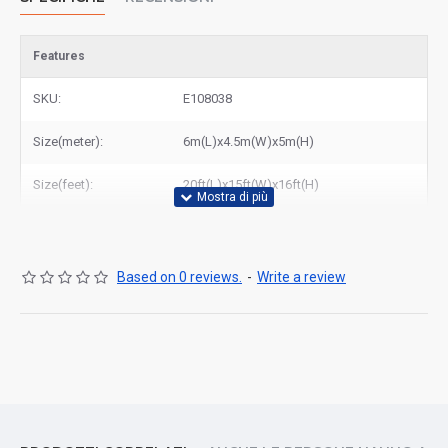
Features
SKU:
E108038
Size(meter):
6m(L)x4.5m(W)x5m(H)
Size(feet):
20ft(L)x15ft(W)x16ft(H)
Based on 0 reviews.
-
Write a review