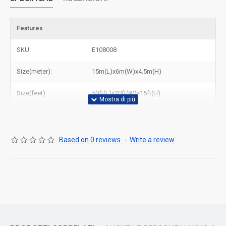
Features
SKU:
E108008
Size(meter):
15m(L)x6m(W)x4.5m(H)
Size(feet):
50ft(L)x20ft(W)x15ft(H)
Based on 0 reviews.
-
Write a review