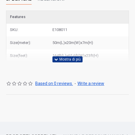
Features
SKU:
E108011
Size(meter):
50m(L)x20m(W)x7m(H)
Size(feet):
164ft(L)x65.6ft(W)x23ft(H)
Based on 0 reviews.
-
Write a review