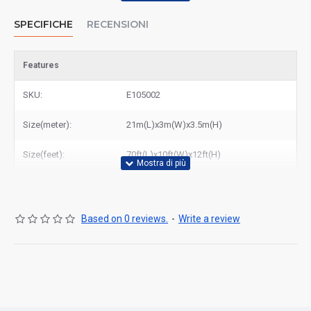
SPECIFICHE
RECENSIONI
Features
SKU:
E105002
Size(meter):
21m(L)x3m(W)x3.5m(H)
Size(feet):
70ft(L)x10ft(W)x12ft(H)
Based on 0 reviews.
-
Write a review