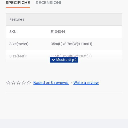
SPECIFICHE
RECENSIONI
Features
SKU:
E104044
Size(meter):
35m(L)x8.7m(W)x11m(H)
Size(feet):
115ft(L)x29ft(W)x36ft(H)
Based on 0 reviews.
-
Write a review