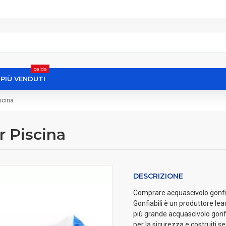
calda
I PIÙ VENDUTI
scina
r Piscina
DESCRIZIONE
Comprare acquascivolo gonfiabi
Gonfiabili è un produttore lea
più grande acquascivolo gonfia
per la sicurezza e costruiti