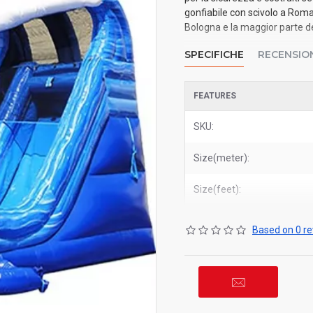
gonfiabile con scivolo a Roma
Bologna e la maggior parte dei 
SPECIFICHE
RECENSIO
FEATURES
SKU:
Size(meter):
Size(feet):
Based on 0 re