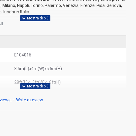
, Milano, Napoli, Torino, Palermo, Venezia, Firenze, Pisa, Genova,
luoghi in Italia.
NI
E104016
8.5m(L)x4m(W)x5.5m(H)
28ft(L)x13ft(W)x18ft(H)
views.
-
Write a review