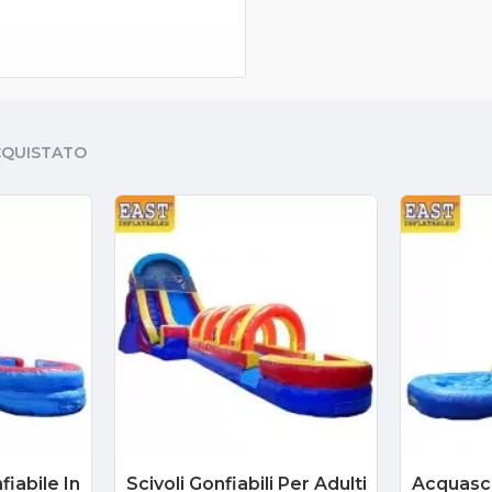
CQUISTATO
iabile In
Scivoli Gonfiabili Per Adulti
Acquasci