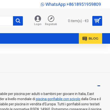
WhatsApp:+8618951959809
0 item(s) - €0
Login
Registrati
BLOG
le per piscina per adulti o bambini per giocare in Italia, East
der a livello mondiale di
piscina gonfiabile con scivolo
dalla Cina e il
bile per piscina in vendita d'Europa. Tutti i gonfiabili sono testati
 secondo le normative BSEN: 14960. Potremmo consegnare il piscina