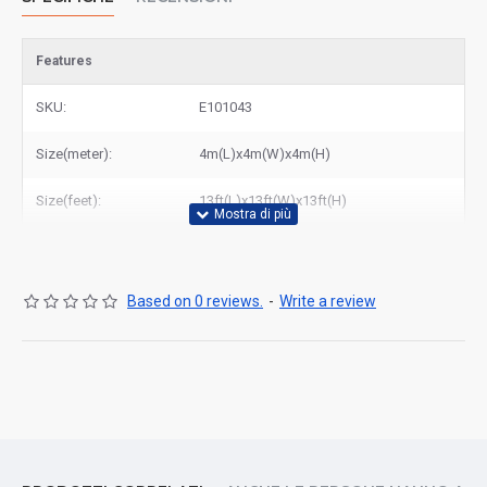
Features
SKU:
E101043
Size(meter):
4m(L)x4m(W)x4m(H)
Size(feet):
13ft(L)x13ft(W)x13ft(H)
Based on 0 reviews.
-
Write a review