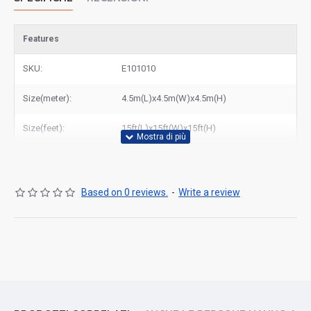
Features
SKU:
E101010
Size(meter):
4.5m(L)x4.5m(W)x4.5m(H)
Size(feet):
15ft(L)x15ft(W)x15ft(H)
Based on 0 reviews.
-
Write a review