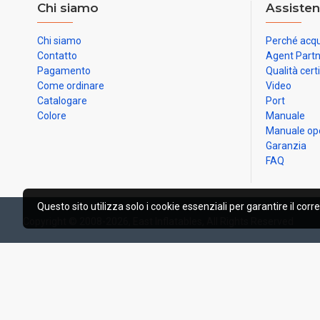
Chi siamo
Assisten
Chi siamo
Perché acqu
Contatto
Agent Part
Pagamento
Qualità cert
Come ordinare
Video
Catalogare
Port
Colore
Manuale
Manuale op
Garanzia
FAQ
Questo sito utilizza solo i cookie essenziali per garantire il corr
Copyright © 2008-2026, East Inflatables, All Rights Reserved