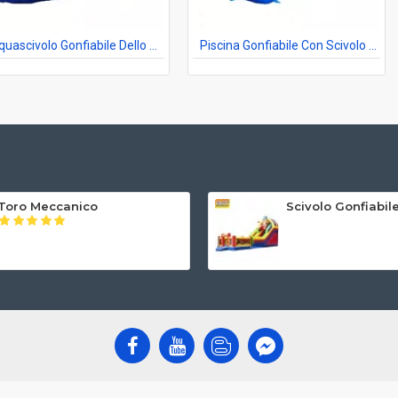
Acquascivolo Gonfiabile Dello Squalo
Piscina Gonfiabile Con Scivolo Grande
Toro Meccanico
Scivolo Gonfiabi