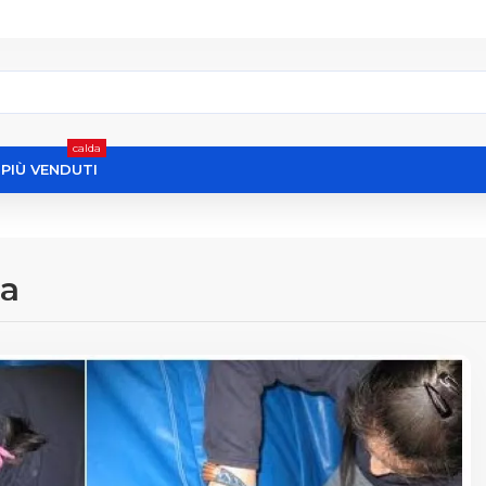
calda
I PIÙ VENDUTI
ia