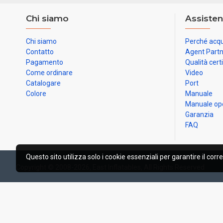
Chi siamo
Assisten
Chi siamo
Perché acqu
Contatto
Agent Part
Pagamento
Qualità cert
Come ordinare
Video
Catalogare
Port
Colore
Manuale
Manuale op
Garanzia
FAQ
Questo sito utilizza solo i cookie essenziali per garantire il corr
Copyright © 2008-2026, East Inflatables, All Rights Reserved