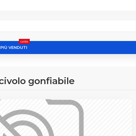
calda
I PIÙ VENDUTI
civolo gonfiabile