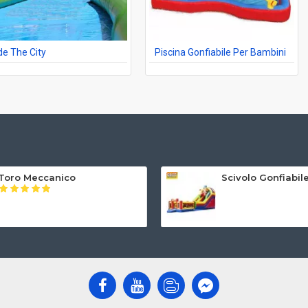
de The City
Piscina Gonfiabile Per Bambini
Toro Meccanico
Scivolo Gonfiabi