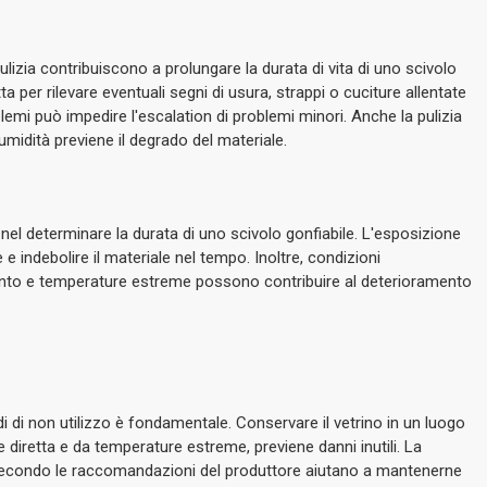
lizia contribuiscono a prolungare la durata di vita di uno scivolo
a per rilevare eventuali segni di usura, strappi o cuciture allentate
emi può impedire l'escalation di problemi minori.
Anche la pulizia
 umidità previene il degrado del materiale.
nel determinare la durata di uno scivolo gonfiabile.
L'esposizione
 e indebolire il materiale nel tempo.
Inoltre, condizioni
nto e temperature estreme possono contribuire al deterioramento
i di non utilizzo è fondamentale.
Conservare il vetrino in un luogo
e diretta e da temperature estreme, previene danni inutili.
La
 secondo le raccomandazioni del produttore aiutano a mantenerne