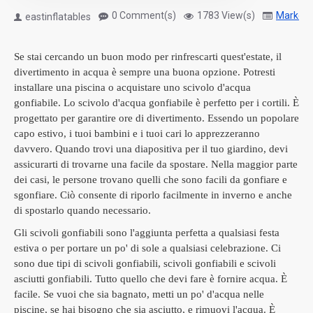
0 Comment(s)
1783 View(s)
Marketi
eastinflatables
Se stai cercando un buon modo per rinfrescarti quest'estate, il
divertimento in acqua è sempre una buona opzione.
Potresti
installare una piscina o acquistare uno scivolo d'acqua
gonfiabile.
Lo scivolo d'acqua gonfiabile è perfetto per i cortili.
È
progettato per garantire ore di divertimento.
Essendo un popolare
capo estivo, i tuoi bambini e i tuoi cari lo apprezzeranno
davvero.
Quando trovi una diapositiva per il tuo giardino, devi
assicurarti di trovarne una facile da spostare.
Nella maggior parte
dei casi, le persone trovano quelli che sono facili da gonfiare e
sgonfiare.
Ciò consente di riporlo facilmente in inverno e anche
di spostarlo quando necessario.
Gli scivoli gonfiabili sono l'aggiunta perfetta a qualsiasi festa
estiva o per portare un po' di sole a qualsiasi celebrazione.
Ci
sono due tipi di scivoli gonfiabili, scivoli gonfiabili e scivoli
asciutti gonfiabili.
Tutto quello che devi fare è fornire acqua.
È
facile.
Se vuoi che sia bagnato, metti un po' d'acqua nelle
piscine, se hai bisogno che sia asciutto, e rimuovi l'acqua.
È