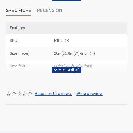
SPECIFICHE
RECENSIONI
Features
SKU:
E109018
Size(meter):
20m(L)x8m(W)x2.5m(H)
Size(feet):
66ft(L)x26ft(W)x8ft(H)
Based on 0 reviews.
-
Write a review