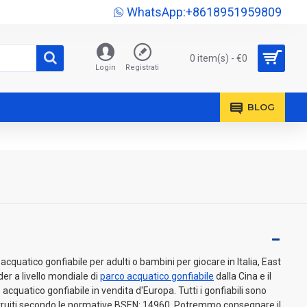
WhatsApp:+8618951959809
0 item(s) - €0
Login
Registrati
BLOG
cquatico gonfiabile per adulti o bambini per giocare in Italia, East
der a livello mondiale di
parco acquatico gonfiabile
dalla Cina e il
 acquatico gonfiabile in vendita d'Europa. Tutti i gonfiabili sono
ostruiti secondo le normative BSEN: 14960. Potremmo consegnare il