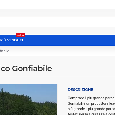
calda
I PIÙ VENDUTI
fiabile
ico Gonfiabile
DESCRIZIONE
Comprare il piu grande parco a
Gonfiabili è un produttore lea
più grande il piu grande parco
testati per la sicurezza e c