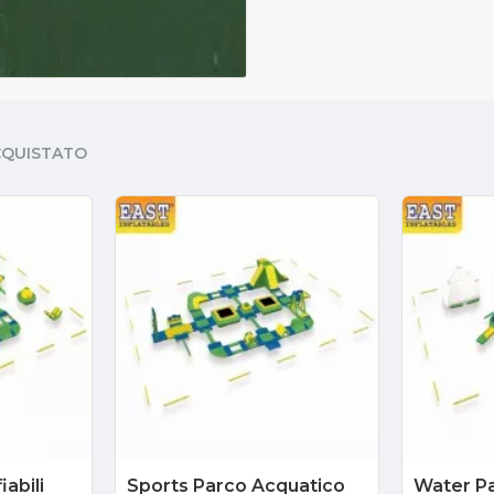
CQUISTATO
abili
Sports Parco Acquatico
Water P