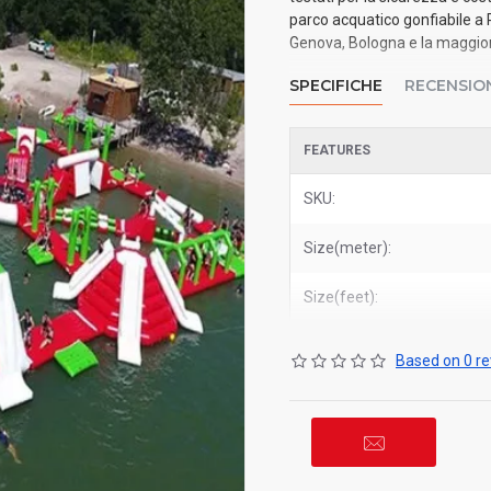
parco acquatico gonfiabile a 
Genova, Bologna e la maggior p
SPECIFICHE
RECENSIO
FEATURES
SKU:
Size(meter):
Size(feet):
Based on 0 re