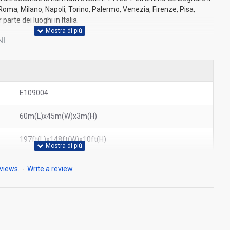
Roma, Milano, Napoli, Torino, Palermo, Venezia, Firenze, Pisa,
arte dei luoghi in Italia.
NI
E109004
60m(L)x45m(W)x3m(H)
197ft(L)x148ft(W)x10ft(H)
views.
-
Write a review