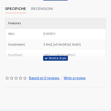
SPECIFICHE
RECENSIONI
Features
SKU:
E107011
Size(meter):
5.5m(L)x5.5m(W)x2.5m(H)
Size(feet):
18ft(L)x19ft(W)x8ft(H)
Based on 0 reviews.
-
Write a review