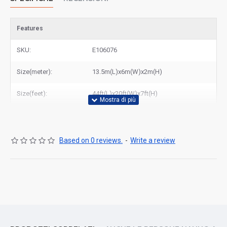
Features
SKU:
E106076
Size(meter):
13.5m(L)x6m(W)x2m(H)
Size(feet):
44ft(L)x20ft(W)x7ft(H)
Based on 0 reviews.
-
Write a review