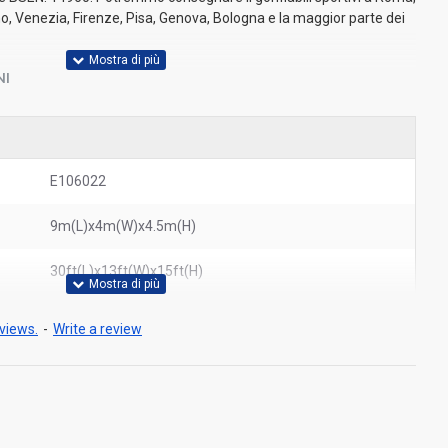
mo, Venezia, Firenze, Pisa, Genova, Bologna e la maggior parte dei
NI
E106022
9m(L)x4m(W)x4.5m(H)
30ft(L)x13ft(W)x15ft(H)
views.
-
Write a review