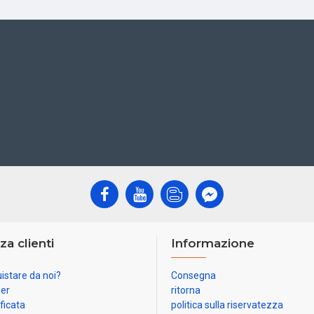
za clienti
Informazione
istare da noi?
Consegna
ner
ritorna
ificata
politica sulla riservatezza