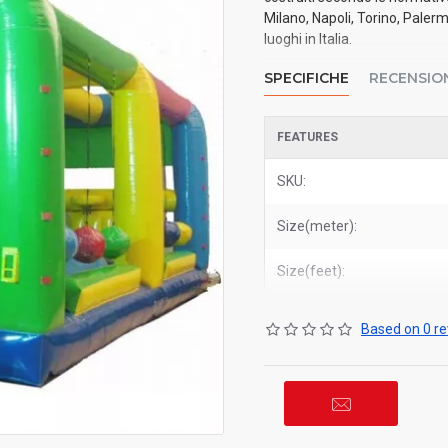
Milano, Napoli, Torino, Paler
luoghi in Italia.
SPECIFICHE
RECENSIO
FEATURES
SKU:
Size(meter):
Size(feet):
Based on 0 re