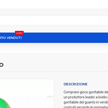
calda
I PIÙ VENDUTI
o
DESCRIZIONE
Comprare gioco gonfiabile del 
un produttore leader a livell
gonfiabile del guanto in vendit
costruiti secondo le normati