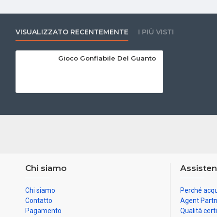
VISUALIZZATO RECENTEMENTE
I PIÙ VISTI
Gioco Gonfiabile Del Guanto
Chi siamo
Assisten
Chi siamo
Perché acqu
Contatto
Agent Part
Pagamento
Qualità cert