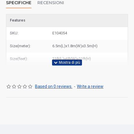
SPECIFICHE
RECENSIONI
Features
SKU:
E104054
Size(meter):
6.5m(L)x1.8m(W)x3.5m(H)
Size(feet):
21ft(L)x6ft(W)x11ft(H)
Based on 0 reviews.
-
Write a review