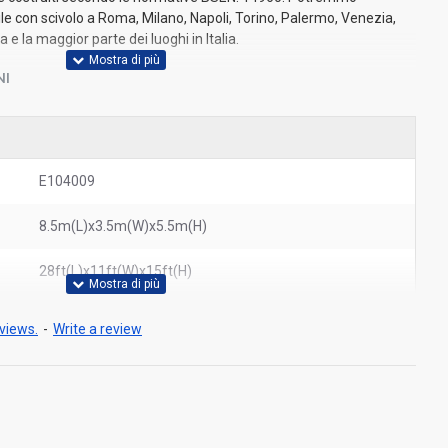
ile con scivolo a Roma, Milano, Napoli, Torino, Palermo, Venezia,
 e la maggior parte dei luoghi in Italia.
NI
E104009
8.5m(L)x3.5m(W)x5.5m(H)
28ft(L)x11ft(W)x15ft(H)
views.
-
Write a review