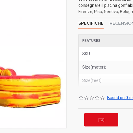
consegnare il piscina gonfiab
Firenze, Pisa, Genova, Bologna
SPECIFICHE
RECENSIO
FEATURES
SKU:
Size(meter):
Size(feet):
Based on 0 re