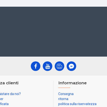
za clienti
Informazione
istare da noi?
Consegna
ner
ritorna
ificata
politica sulla riservatezza