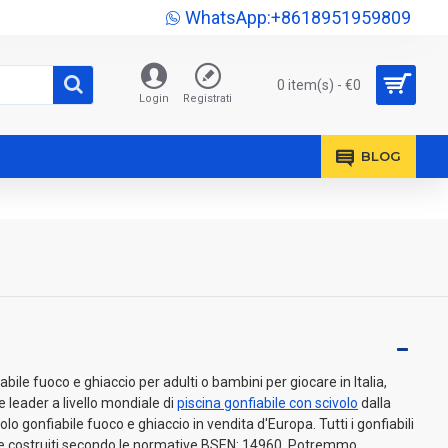
WhatsApp:+8618951959809
0 item(s) - €0
Login
Registrati
BLOG
ile fuoco e ghiaccio per adulti o bambini per giocare in Italia,
e leader a livello mondiale di
piscina gonfiabile con scivolo
dalla
lo gonfiabile fuoco e ghiaccio in vendita d'Europa. Tutti i gonfiabili
a e costruiti secondo le normative BSEN: 14960. Potremmo