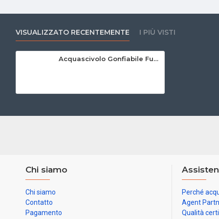
VISUALIZZATO RECENTEMENTE
I PIÙ VISTI
Acquascivolo Gonfiabile Fuoco E Ghiaccio
Chi siamo
Assisten
Chi siamo
Perché acqu
Contatto
Agent Part
Pagamento
Qualità cert