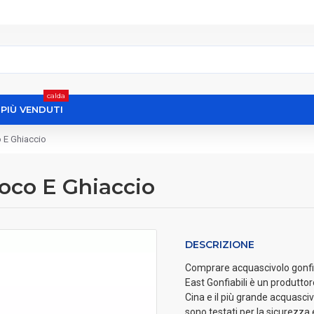
calda
I PIÙ VENDUTI
 E Ghiaccio
oco E Ghiaccio
DESCRIZIONE
Comprare acquascivolo gonfiab
East Gonfiabili è un produttor
Cina e il più grande acquascivo
sono testati per la sicurezz