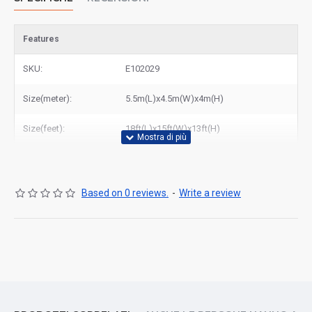
Features
SKU:
E102029
Size(meter):
5.5m(L)x4.5m(W)x4m(H)
Size(feet):
18ft(L)x15ft(W)x13ft(H)
Based on 0 reviews.
-
Write a review