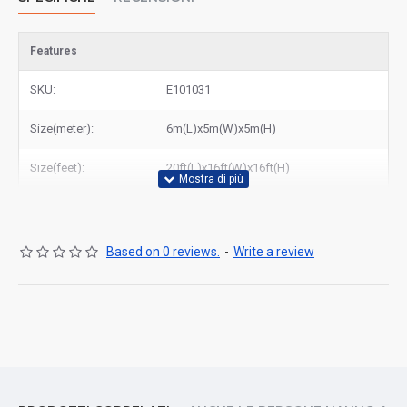
Features
SKU:
E101031
Size(meter):
6m(L)x5m(W)x5m(H)
Size(feet):
20ft(L)x16ft(W)x16ft(H)
Based on 0 reviews.
-
Write a review