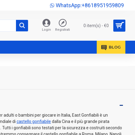
WhatsApp:+8618951959809
0 item(s) - €0
Login
Registrati
BLOG
 adulti o bambini per giocare in Italia, East Gonfiabili è un
ndiale di
castello gonfiabile
dalla Cina e il più grande pirata
 Tutti i gonfiabili sono testati per la sicurezza e costruiti secondo
tremmo consegnare il castello gonfiabile a Roma, Milano, Napoli,