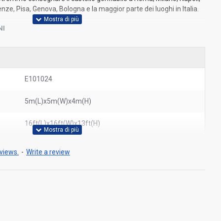
nze, Pisa, Genova, Bologna e la maggior parte dei luoghi in Italia.
NI
E101024
5m(L)x5m(W)x4m(H)
16ft(L)x16ft(W)x13ft(H)
views.
-
Write a review