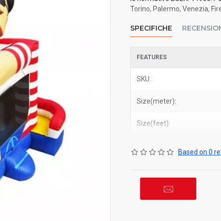
Torino, Palermo, Venezia, Fire
SPECIFICHE
RECENSIO
FEATURES
SKU:
Size(meter):
Size(feet):
Based on 0 re