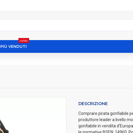
calda
I PIÙ VENDUTI
DESCRIZIONE
Comprare pirata gonfiabile per
produttore leader a livello mo
gonfiabile in vendita d'Europa.
le normative BSEN: 14960. Po