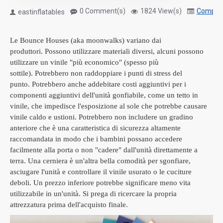
0 Comment(s)
1824 View(s)
Compan
eastinflatables
Le Bounce Houses (aka moonwalks) variano dai
produttori.
Possono utilizzare materiali diversi, alcuni possono
utilizzare un vinile "più economico" (spesso più
sottile).
Potrebbero non raddoppiare i punti di stress del
punto.
Potrebbero anche addebitare costi aggiuntivi per i
componenti aggiuntivi dell'unità gonfiabile, come un tetto in
vinile, che impedisce l'esposizione al sole che potrebbe causare
vinile caldo e ustioni.
Potrebbero non includere un gradino
anteriore che è una caratteristica di sicurezza altamente
raccomandata in modo che i bambini possano accedere
facilmente alla porta o non "cadere" dall'unità direttamente a
terra.
Una cerniera è un'altra bella comodità per sgonfiare,
asciugare l'unità e controllare il vinile usurato o le cuciture
deboli.
Un prezzo inferiore potrebbe significare meno vita
utilizzabile in un'unità.
Si prega di ricercare la propria
attrezzatura prima dell'acquisto finale.