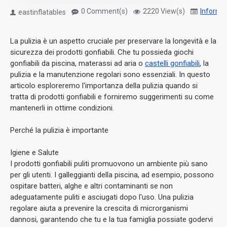
0 Comment(s)
2220 View(s)
Informa
eastinflatables
La pulizia è un aspetto cruciale per preservare la longevità e la
sicurezza dei prodotti gonfiabili. Che tu possieda giochi
gonfiabili da piscina, materassi ad aria o
castelli gonfiabili
, la
pulizia e la manutenzione regolari sono essenziali. In questo
articolo esploreremo l'importanza della pulizia quando si
tratta di prodotti gonfiabili e forniremo suggerimenti su come
mantenerli in ottime condizioni.
Perché la pulizia è importante
Igiene e Salute
I prodotti gonfiabili puliti promuovono un ambiente più sano
per gli utenti. I galleggianti della piscina, ad esempio, possono
ospitare batteri, alghe e altri contaminanti se non
adeguatamente puliti e asciugati dopo l'uso. Una pulizia
regolare aiuta a prevenire la crescita di microrganismi
dannosi, garantendo che tu e la tua famiglia possiate godervi