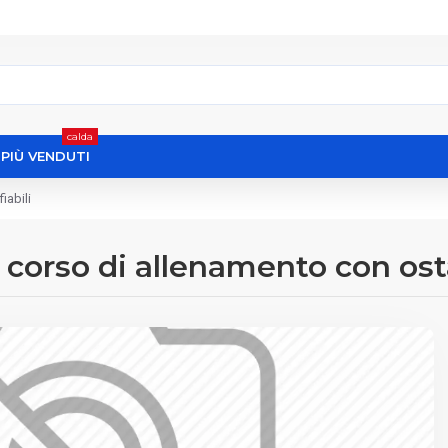
calda
I PIÙ VENDUTI
iabili
corso di allenamento con osta