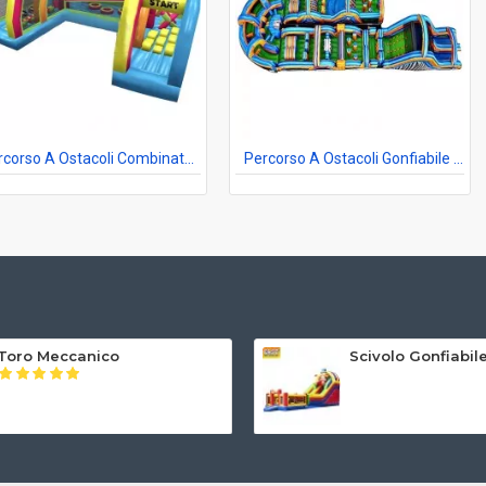
Percorso A Ostacoli Combinato Ninja Xtreme
Percorso A Ostacoli Gonfiabile Per Adulti
Toro Meccanico
Scivolo Gonfiabi