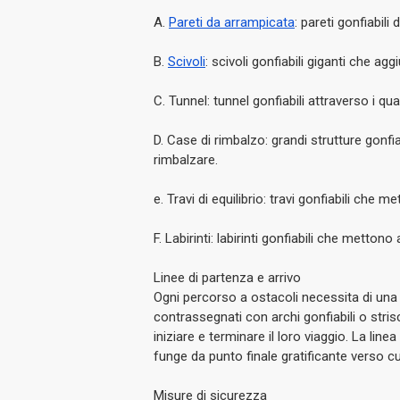
A.
Pareti da arrampicata
: pareti gonfiabili
B.
Scivoli
: scivoli gonfiabili giganti che 
C. Tunnel: tunnel gonfiabili attraverso i qual
D. Case di rimbalzo: grandi strutture gonfia
rimbalzare.
e. Travi di equilibrio: travi gonfiabili che me
F. Labirinti: labirinti gonfiabili che metton
Linee di partenza e arrivo
Ogni percorso a ostacoli necessita di una 
contrassegnati con archi gonfiabili o stri
iniziare e terminare il loro viaggio. La lin
funge da punto finale gratificante verso cu
Misure di sicurezza