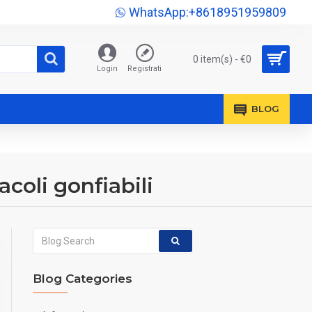
WhatsApp:+8618951959809
0 item(s) - €0
Login
Registrati
BLOG
coli gonfiabili
Blog Categories