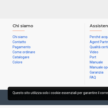
Chi siamo
Assisten
Chi siamo
Perché acqu
Contatto
Agent Part
Pagamento
Qualità cert
Come ordinare
Video
Catalogare
Port
Colore
Manuale
Manuale op
Garanzia
FAQ
Questo sito utilizza solo i cookie essenziali per garantire il corr
Copyright © 2008-2026, East Inflatables, All Rights Reserved