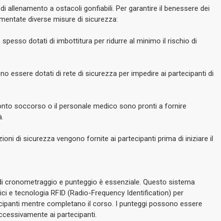
i allenamento a ostacoli gonfiabili. Per garantire il benessere dei
mentate diverse misure di sicurezza:
o spesso dotati di imbottitura per ridurre al minimo il rischio di
no essere dotati di rete di sicurezza per impedire ai partecipanti di
pronto soccorso o il personale medico sono pronti a fornire
à.
zioni di sicurezza vengono fornite ai partecipanti prima di iniziare il
 di cronometraggio e punteggio è essenziale. Questo sistema
ici e tecnologia RFID (Radio-Frequency Identification) per
tecipanti mentre completano il corso. I punteggi possono essere
ccessivamente ai partecipanti.