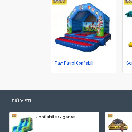
Paw Patrol Gonfiabili
Gon
I PIÙ VISTI
Gonfiabile Gigante