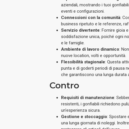
aziendali, mostrando i tuoi gonfiabil
eventi e configurazioni.
Connessioni con la comunità
: Cos
business ripetuto e le referenze, ra
Servizio divertente
: Fornire gioia 
soddisfazione unica, poiché ogni no
e le famiglie.
Ambiente di lavoro dinamico
: Non
nuove location, volti e opportunità.
Flessibilità stagionale
: Questa atti
punta e di goderti periodi di pausa ne
che garantiscono una lunga durata ai 
Contro
Requisiti di manutenzione
: Sebben
resistenti, i gonfiabili richiedono pu
un'esperienza sicura.
Gestione e stoccaggio
: Spostare 
una lunga giornata di noleggi. Inolt