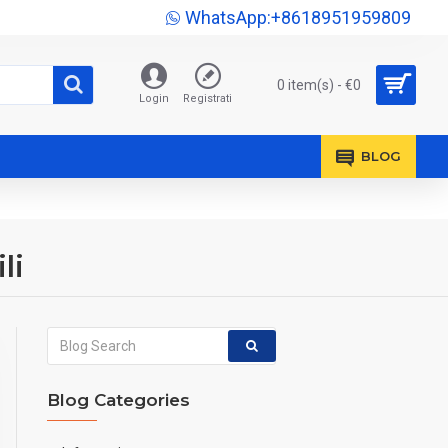
WhatsApp:+8618951959809
0 item(s) - €0
Login
Registrati
BLOG
li
Blog Categories