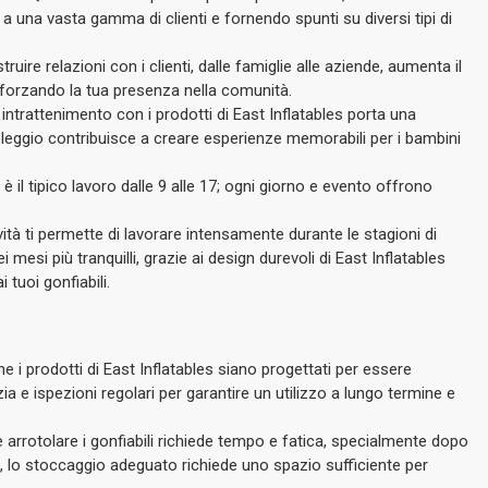
i a una vasta gamma di clienti e fornendo spunti su diversi tipi di
truire relazioni con i clienti, dalle famiglie alle aziende, aumenta il
fforzando la tua presenza nella comunità.
e intrattenimento con i prodotti di East Inflatables porta una
leggio contribuisce a creare esperienze memorabili per i bambini
 è il tipico lavoro dalle 9 alle 17; ogni giorno e evento offrono
vità ti permette di lavorare intensamente durante le stagioni di
i mesi più tranquilli, grazie ai design durevoli di East Inflatables
tuoi gonfiabili.
e i prodotti di East Inflatables siano progettati per essere
lizia e ispezioni regolari per garantire un utilizzo a lungo termine e
e arrotolare i gonfiabili richiede tempo e fatica, specialmente dopo
re, lo stoccaggio adeguato richiede uno spazio sufficiente per