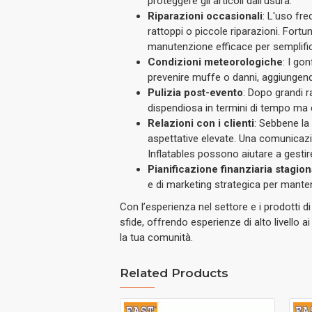
proteggere gli articoli dall'usura.
Riparazioni occasionali
: L'uso fre
rattoppi o piccole riparazioni. Fortu
manutenzione efficace per semplifi
Condizioni meteorologiche
: I go
prevenire muffe o danni, aggiungen
Pulizia post-evento
: Dopo grandi r
dispendiosa in termini di tempo ma cr
Relazioni con i clienti
: Sebbene la 
aspettative elevate. Una comunicazio
Inflatables possono aiutare a gestir
Pianificazione finanziaria stagion
e di marketing strategica per mantener
Con l’esperienza nel settore e i prodotti d
sfide, offrendo esperienze di alto livello ai
la tua comunità.
Related Products